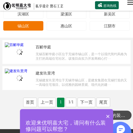

咨询热线
滨湖区
梁溪区
‌新吴区
‌锡山区
‌惠山区
‌江阴市
百郦华庭
无锡百郦华庭小区位于无锡市锡山区，是一个以现代简约风格为
主打的高端住宅社区。该项目由实力开发商精心打···
建发玖里湾
无锡建发玖里湾位于无锡市锡山区，是建发集团在无锡打造的又
一高端住宅项目。以优雅的园林景观、现代化的建···
1
1/1
首页
上一页
下一页
尾页
×
可以介绍下你们的装修么
欢迎来优明嘉大宅，请问有什么装
修问题可以帮您？