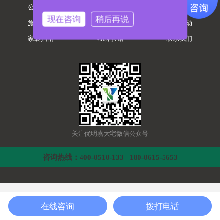
公司简介
案例作品
设计团队
现在咨询
稍后再说
施工工艺
热装楼盘
专题活动
家装指南
VR体验馆
联系我们
关注优明嘉大宅微信公众号
咨询热线：400-0510-133 180-0615-5653
在线咨询
拨打电话
装修要多少钱？
10秒获取装修报价